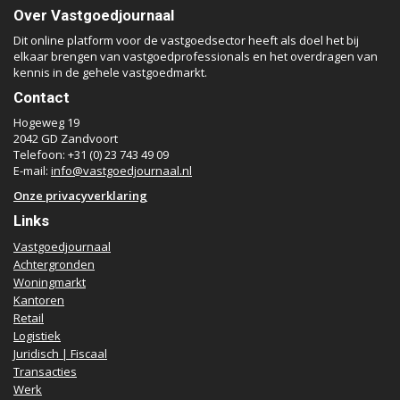
Over Vastgoedjournaal
Dit online platform voor de vastgoedsector heeft als doel het bij
elkaar brengen van vastgoedprofessionals en het overdragen van
kennis in de gehele vastgoedmarkt.
Contact
Hogeweg 19
2042 GD Zandvoort
Telefoon: +31 (0) 23 743 49 09
E-mail:
info@vastgoedjournaal.nl
Onze privacyverklaring
Links
Vastgoedjournaal
Achtergronden
Woningmarkt
Kantoren
Retail
Logistiek
Juridisch | Fiscaal
Transacties
Werk