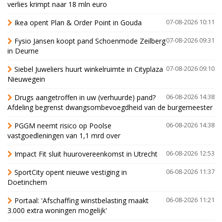
verlies krimpt naar 18 mln euro
Ikea opent Plan & Order Point in Gouda
07-08-2026 10:11
Fysio Jansen koopt pand Schoenmode Zeilberg
07-08-2026 09:31
in Deurne
Siebel Juweliers huurt winkelruimte in Cityplaza
07-08-2026 09:10
Nieuwegein
Drugs aangetroffen in uw (verhuurde) pand?
06-08-2026 14:38
Afdeling begrenst dwangsombevoegdheid van de burgemeester
PGGM neemt risico op Poolse
06-08-2026 14:38
vastgoedleningen van 1,1 mrd over
Impact Fit sluit huurovereenkomst in Utrecht
06-08-2026 12:53
SportCity opent nieuwe vestiging in
06-08-2026 11:37
Doetinchem
Portaal: 'Afschaffing winstbelasting maakt
06-08-2026 11:21
3.000 extra woningen mogelijk'