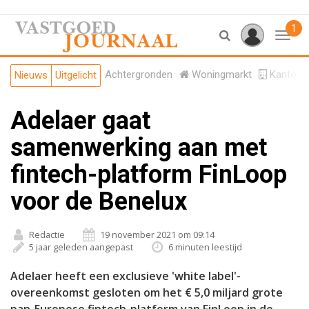
1
Toggl
Achtergronden
Woningmarkt
Kantore
Nieuws
Uitgelicht
Adelaer gaat
samenwerking aan met
fintech-platform FinLoop
voor de Benelux
Redactie
19 november 2021 om 09:14
5 jaar geleden aangepast
6 minuten leestijd
Adelaer heeft een exclusieve 'white label'-
overeenkomst gesloten om het € 5,0 miljard grote