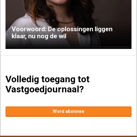
Previous
Next
Voorwoord: De oplossingen liggen
klaar, nu nog de wil
Volledig toegang tot
Vastgoedjournaal?
Word abonnee