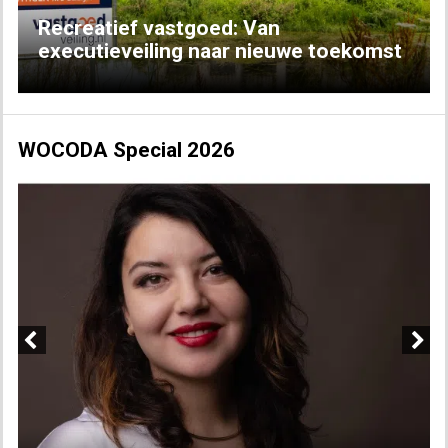
Recreatief vastgoed: Van
executieveiling naar nieuwe toekomst
WOCODA Special 2026
Previous
Next