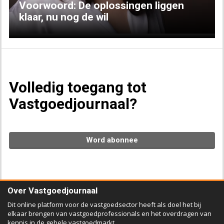
Voorwoord: De oplossingen liggen
klaar, nu nog de wil
Volledig toegang tot
Vastgoedjournaal?
Word abonnee
Over Vastgoedjournaal
Dit online platform voor de vastgoedsector heeft als doel het bij
elkaar brengen van vastgoedprofessionals en het overdragen van
kennis in de gehele vastgoedmarkt.