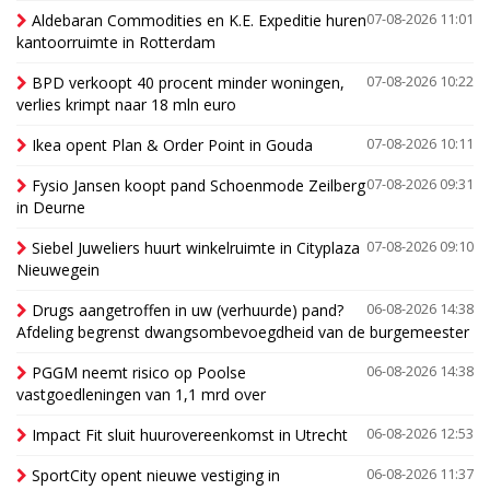
Aldebaran Commodities en K.E. Expeditie huren
07-08-2026 11:01
kantoorruimte in Rotterdam
BPD verkoopt 40 procent minder woningen,
07-08-2026 10:22
verlies krimpt naar 18 mln euro
Ikea opent Plan & Order Point in Gouda
07-08-2026 10:11
Fysio Jansen koopt pand Schoenmode Zeilberg
07-08-2026 09:31
in Deurne
Siebel Juweliers huurt winkelruimte in Cityplaza
07-08-2026 09:10
Nieuwegein
Drugs aangetroffen in uw (verhuurde) pand?
06-08-2026 14:38
Afdeling begrenst dwangsombevoegdheid van de burgemeester
PGGM neemt risico op Poolse
06-08-2026 14:38
vastgoedleningen van 1,1 mrd over
Impact Fit sluit huurovereenkomst in Utrecht
06-08-2026 12:53
SportCity opent nieuwe vestiging in
06-08-2026 11:37