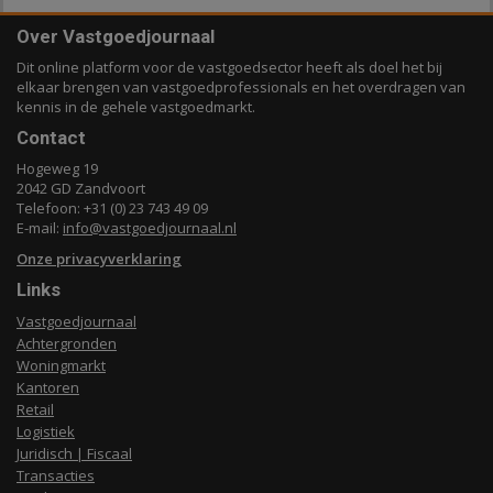
Over Vastgoedjournaal
Dit online platform voor de vastgoedsector heeft als doel het bij
elkaar brengen van vastgoedprofessionals en het overdragen van
kennis in de gehele vastgoedmarkt.
Contact
Hogeweg 19
2042 GD Zandvoort
Telefoon: +31 (0) 23 743 49 09
E-mail:
info@vastgoedjournaal.nl
Onze privacyverklaring
Links
Vastgoedjournaal
Achtergronden
Woningmarkt
Kantoren
Retail
Logistiek
Juridisch | Fiscaal
Transacties