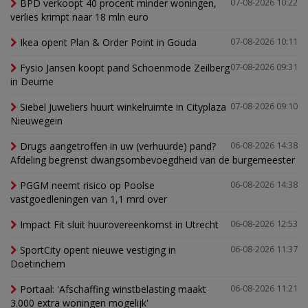
BPD verkoopt 40 procent minder woningen,
07-08-2026 10:22
verlies krimpt naar 18 mln euro
Ikea opent Plan & Order Point in Gouda
07-08-2026 10:11
Fysio Jansen koopt pand Schoenmode Zeilberg
07-08-2026 09:31
in Deurne
Siebel Juweliers huurt winkelruimte in Cityplaza
07-08-2026 09:10
Nieuwegein
Drugs aangetroffen in uw (verhuurde) pand?
06-08-2026 14:38
Afdeling begrenst dwangsombevoegdheid van de burgemeester
PGGM neemt risico op Poolse
06-08-2026 14:38
vastgoedleningen van 1,1 mrd over
Impact Fit sluit huurovereenkomst in Utrecht
06-08-2026 12:53
SportCity opent nieuwe vestiging in
06-08-2026 11:37
Doetinchem
Portaal: 'Afschaffing winstbelasting maakt
06-08-2026 11:21
3.000 extra woningen mogelijk'