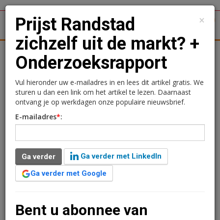
×
Prijst Randstad
1
Toggl
zichzelf uit de markt? +
tergronden
Woningmarkt
Kantoren
Retail
Logistiek
Onderzoeksrapport
Prijst Randstad zichzelf
Vul hieronder uw e-mailadres in en lees dit artikel gratis. We
sturen u dan een link om het artikel te lezen. Daarnaast
uit de markt? +
ontvang je op werkdagen onze populaire nieuwsbrief.
E-mailadres
*
:
Onderzoeksrapport
25 januari 2016 om 11:27
3 minuten leestijd
Ga verder met LinkedIn
Ga verder
Ga verder met Google
De koopwoningmarkt in de Randstad en in enkele
andere stedelijke gebieden daarbuiten lopen het
gevaar zichzelf de markt uit te prijzen doordat er te
Bent u abonnee van
weinig aanbod is van huizen voor mensen met een