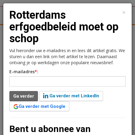
×
Rotterdams
1
Toggl
erfgoedbeleid moet op
tergronden
Woningmarkt
Kantoren
Retail
Logistiek
schop
Rotterdams erfgoedbeleid
Vul hieronder uw e-mailadres in en lees dit artikel gratis. We
sturen u dan een link om het artikel te lezen. Daarnaast
moet op schop
ontvang je op werkdagen onze populaire nieuwsbrief.
E-mailadres
*
:
14 december 2015 om 09:45
3 minuten leestijd
Ga verder met LinkedIn
Ga verder
ChristenUnie-SGP burgerraadslid van Rotterdam Mark de Boer
heeft een kadernotitie overhandigd aan wethouder Langenberg
Ga verder met Google
met daarin elf aandachtspunten die de basis moeten vormen
voor een nieuw Rotterdams erfgoedbeleid. Zo wordt het
stadsbestuur bijvoorbeeld opgeroepen om erfgoed onderdeel te
Bent u abonnee van
laten uitmaken van de citymarketing, de verkoopstrategie te
wijzigen en werk te maken van cultuureducatie.