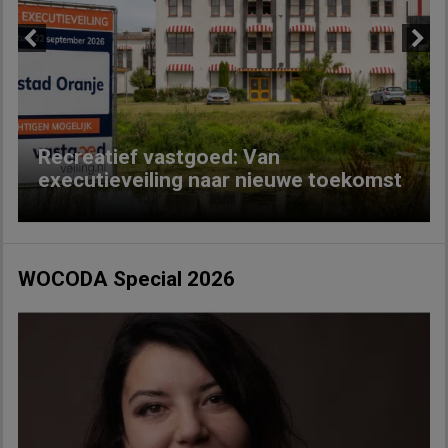
Previous
Next
Recreatief vastgoed: Van
executieveiling naar nieuwe toekomst
WOCODA Special 2026