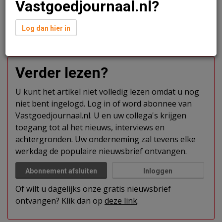
Vastgoedjournaal.nl?
De Boer:
“De elf punten in deze notitie vormen de basis voor
een nieuw Rotterdams erfgoedbeleid waar we als stad trots
Log dan hier in
op mogen zijn en waarmee de stad ook trots uitspreekt voor
haar erfgoed.”
Verder lezen?
U kunt het artikel niet volledig lezen omdat u nog
niet bent ingelogd. Log in of word abonnee van
Vastgoedjournaal.nl. U en uw collega's krijgen
toegang tot al het nieuws, interviews en
achtergronden. Uw onderneming zal tevens elke
werkdag de populaire nieuwsbrief ontvangen.
Abonnement afsluiten
Inloggen
Of wilt u dagelijks onze gratis nieuwsbrief
ontvangen? Klik dan op
deze link
.