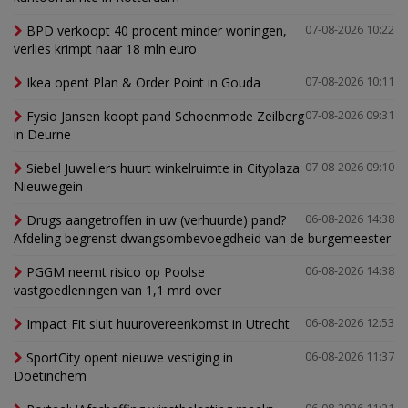
BPD verkoopt 40 procent minder woningen,
07-08-2026 10:22
verlies krimpt naar 18 mln euro
Ikea opent Plan & Order Point in Gouda
07-08-2026 10:11
Fysio Jansen koopt pand Schoenmode Zeilberg
07-08-2026 09:31
in Deurne
Siebel Juweliers huurt winkelruimte in Cityplaza
07-08-2026 09:10
Nieuwegein
Drugs aangetroffen in uw (verhuurde) pand?
06-08-2026 14:38
Afdeling begrenst dwangsombevoegdheid van de burgemeester
PGGM neemt risico op Poolse
06-08-2026 14:38
vastgoedleningen van 1,1 mrd over
Impact Fit sluit huurovereenkomst in Utrecht
06-08-2026 12:53
SportCity opent nieuwe vestiging in
06-08-2026 11:37
Doetinchem