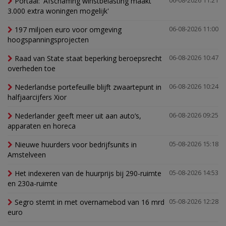
Portaal: 'Afschaffing winstbelasting maakt
06-08-2026 11:21
3.000 extra woningen mogelijk'
197 miljoen euro voor omgeving
06-08-2026 11:00
hoogspanningsprojecten
Raad van State staat beperking beroepsrecht
06-08-2026 10:47
overheden toe
Nederlandse portefeuille blijft zwaartepunt in
06-08-2026 10:24
halfjaarcijfers Xior
Nederlander geeft meer uit aan auto’s,
06-08-2026 09:25
apparaten en horeca
Nieuwe huurders voor bedrijfsunits in
05-08-2026 15:18
Amstelveen
Het indexeren van de huurprijs bij 290-ruimte
05-08-2026 14:53
en 230a-ruimte
Segro stemt in met overnamebod van 16 mrd
05-08-2026 12:28
euro