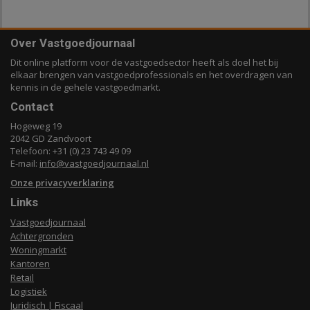
Over Vastgoedjournaal
Dit online platform voor de vastgoedsector heeft als doel het bij
elkaar brengen van vastgoedprofessionals en het overdragen van
kennis in de gehele vastgoedmarkt.
Contact
Hogeweg 19
2042 GD Zandvoort
Telefoon: +31 (0) 23 743 49 09
E-mail:
info@vastgoedjournaal.nl
Onze privacyverklaring
Links
Vastgoedjournaal
Achtergronden
Woningmarkt
Kantoren
Retail
Logistiek
Juridisch | Fiscaal