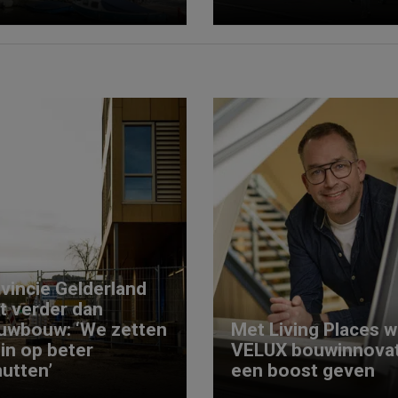
vincie Gelderland
kt verder dan
uwbouw: ‘We zetten
Met Living Places wi
 in op beter
VELUX bouwinnovat
utten’
een boost geven