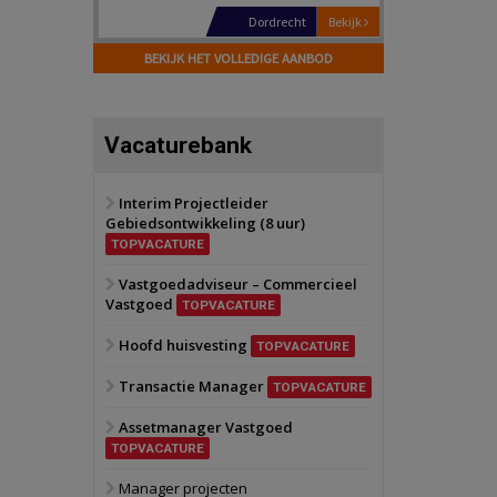
Hilversum
Bekijk
17 september 2026
BEKIJK HET VOLLEDIGE AANBOD
Voormalig
politiebureau
Zaandam
Bekijk
Vacaturebank
8 september 2026
Zorgcomplex
Interim Projectleider
Gebiedsontwikkeling (8 uur)
Zwanenburg
Bekijk
TOPVACATURE
6 oktober 2026
Transformatieobject
Vastgoedadviseur – Commercieel
Vastgoed
TOPVACATURE
Schiedam
Bekijk
Hoofd huisvesting
TOPVACATURE
22 september 2026
Attractiepark
Transactie Manager
TOPVACATURE
Assetmanager Vastgoed
Oranje
Bekijk
TOPVACATURE
28 september 2026
Grootschalig
Manager projecten
bedrijventerrein