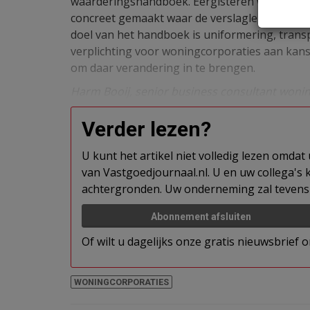
waarderingshandboek. Eergisteren was het dan
concreet gemaakt waar de verslaglegging van
doel van het handboek is uniformering, transp
verplichting voor woningcorporaties aan kansen
om daar verandering in te brengen.
Harm Booij, senior business consultant woningc
Verder lezen?
U kunt het artikel niet volledig lezen omda
van Vastgoedjournaal.nl. U en uw collega's k
achtergronden. Uw onderneming zal tevens 
Abonnement afsluiten
Of wilt u dagelijks onze gratis nieuwsbrief
WONINGCORPORATIES