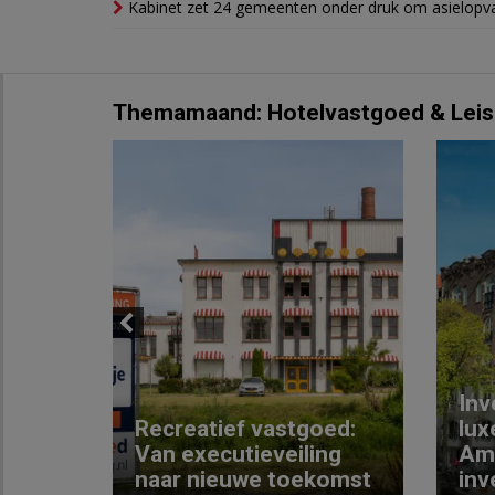
Kabinet zet 24 gemeenten onder druk om asielopva
Themamaand: Hotelvastgoed & Leis
Previous
Inv
e
Recreatief vastgoed:
lux
t met
Van executieveiling
Am
naar nieuwe toekomst
inv