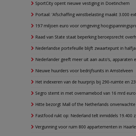
SportCity opent nieuwe vestiging in Doetinchem
Portaal: 'Afschaffing winstbelasting maakt 3.000 e
197 miljoen euro voor omgeving hoogspanningspr
Raad van State staat beperking beroepsrecht over
Nederlandse portefeuille blijft zwaartepunt in halfja
Nederlander geeft meer uit aan auto’s, apparaten 
Nieuwe huurders voor bedrijfsunits in Amstelveen
Het indexeren van de huurprijs bij 290-ruimte en 2
Segro stemt in met overnamebod van 16 mrd euro
Hitte bezorgt Mall of the Netherlands onverwacht
Fastfood rukt op: Nederland telt inmiddels 19.400 
Vergunning voor ruim 800 appartementen in Haarlem