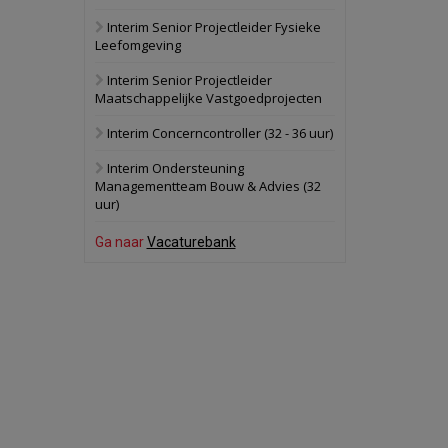
Interim Senior Projectleider Fysieke
Schuinesloot
Bekijk
Leefomgeving
27 augustus 2026
Binnenvaartschip
Interim Senior Projectleider
Maatschappelijke Vastgoedprojecten
Panheel
Bekijk
Interim Concerncontroller (32 - 36 uur)
17 september 2026
Voormalig
Interim Ondersteuning
politiebureau
Managementteam Bouw & Advies (32
uur)
Dordrecht
Bekijk
17 september 2026
Ga naar
Vacaturebank
Voormalig
politiebureau
Hilversum
Bekijk
17 september 2026
Voormalig
politiebureau
Zaandam
Bekijk
8 september 2026
Zorgcomplex