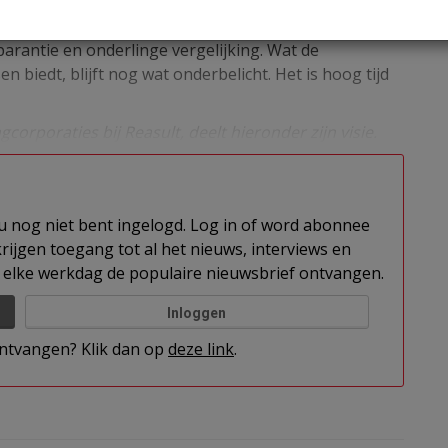
 zover, middels het handboek heeft het ministerie
 woningcorporaties in 2016 aan moet voldoen. Het
arantie en onderlinge vergelijking. Wat de
 biedt, blijft nog wat onderbelicht. Het is hoog tijd
orporaties bij Reasult, deelt hieronder zijn visie.
t u nog niet bent ingelogd. Log in of word abonnee
rijgen toegang tot al het nieuws, interviews en
elke werkdag de populaire nieuwsbrief ontvangen.
Inloggen
 ontvangen? Klik dan op
deze link
.