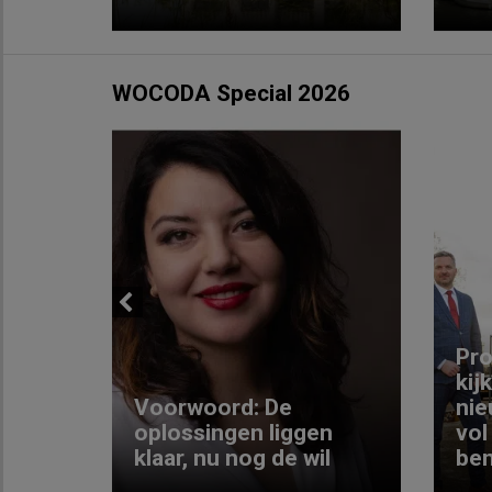
WOCODA Special 2026
Previous
ng:
Pro
kij
Voorwoord: De
nie
ke
oplossingen liggen
vol
klaar, nu nog de wil
ben