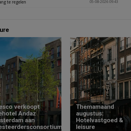
ng te regelen
05-08-2026 09:43
ure
esco verkoopt
Themamaand
ehotel Andaz
augustus:
sterdam aan
Hotelvastgoed &
esteerdersconsortium
leisure