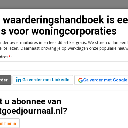
 waarderingshandboek is e
s voor woningcorporaties
onder uw e-mailadres in en lees dit artikel gratis. We sturen u dan een
n
Vacaturebank
Contact
Abonnementen
kel te lezen. Daarnaast ontvang je op werkdagen onze populaire nieuw
dres
*
:
rkt
Kantoren
Retail
Logistiek
Juridisch | Fiscaa
oek is een kans voor
Ga verder met LinkedIn
rder
Ga verder met Google
t u abonnee van
d
tgoedjournaal.nl?
ng van de publicatie van de nieuwste versie van het
n hier in