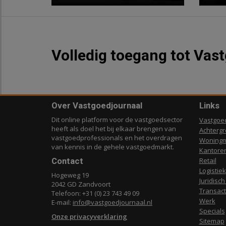
Volledig toegang tot Vas
Over Vastgoedjournaal
Links
Dit online platform voor de vastgoedsector
Vastgoe
heeft als doel het bij elkaar brengen van
Achterg
vastgoedprofessionals en het overdragen
Woningm
van kennis in de gehele vastgoedmarkt.
Kantore
Contact
Retail
Logistiek
Hogeweg 19
Juridisch
2042 GD Zandvoort
Transact
Telefoon: +31 (0) 23 743 49 09
Werk
E-mail:
info@vastgoedjournaal.nl
Specials
Onze privacyverklaring
Sitemap