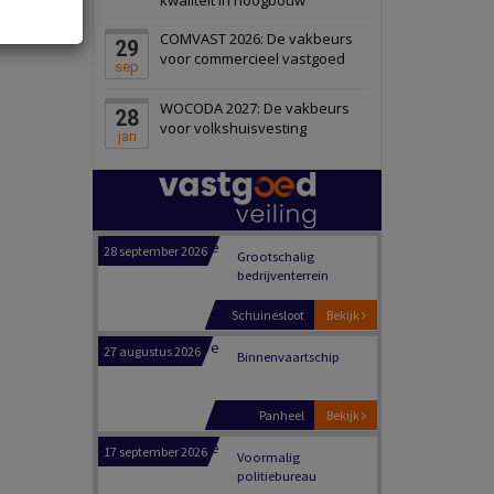
Schiedam
Bekijk
COMVAST 2026: De vakbeurs
29
22 september 2026
Attractiepark
voor commercieel vastgoed
sep
WOCODA 2027: De vakbeurs
28
Oranje
Bekijk
voor volkshuisvesting
jan
28 september 2026
Grootschalig
bedrijventerrein
Schuinesloot
Bekijk
27 augustus 2026
Binnenvaartschip
Panheel
Bekijk
17 september 2026
Voormalig
politiebureau
Dordrecht
Bekijk
17 september 2026
Voormalig
politiebureau