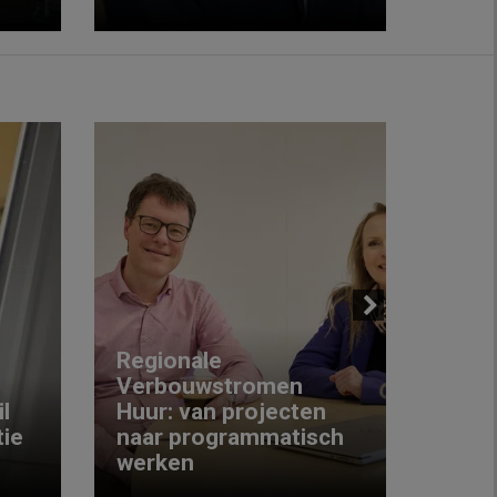
Next
Regionale
Verbouwstromen
‘We w
l
Huur: van projecten
koop
ie
naar programmatisch
gewo
werken
krijg