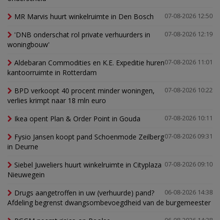
MR Marvis huurt winkelruimte in Den Bosch
07-08-2026 12:50
'DNB onderschat rol private verhuurders in
07-08-2026 12:19
woningbouw'
Aldebaran Commodities en K.E. Expeditie huren
07-08-2026 11:01
kantoorruimte in Rotterdam
BPD verkoopt 40 procent minder woningen,
07-08-2026 10:22
verlies krimpt naar 18 mln euro
Ikea opent Plan & Order Point in Gouda
07-08-2026 10:11
Fysio Jansen koopt pand Schoenmode Zeilberg
07-08-2026 09:31
in Deurne
Siebel Juweliers huurt winkelruimte in Cityplaza
07-08-2026 09:10
Nieuwegein
Drugs aangetroffen in uw (verhuurde) pand?
06-08-2026 14:38
Afdeling begrenst dwangsombevoegdheid van de burgemeester