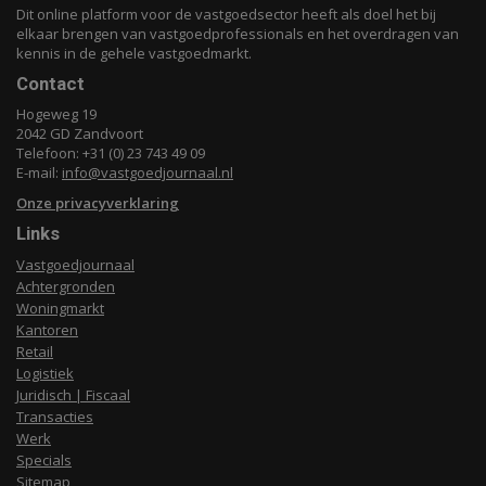
Dit online platform voor de vastgoedsector heeft als doel het bij
elkaar brengen van vastgoedprofessionals en het overdragen van
kennis in de gehele vastgoedmarkt.
Contact
Hogeweg 19
2042 GD Zandvoort
Telefoon: +31 (0) 23 743 49 09
E-mail:
info@vastgoedjournaal.nl
Onze privacyverklaring
Links
Vastgoedjournaal
Achtergronden
Woningmarkt
Kantoren
Retail
Logistiek
Juridisch | Fiscaal
Transacties
Werk
Specials
Sitemap