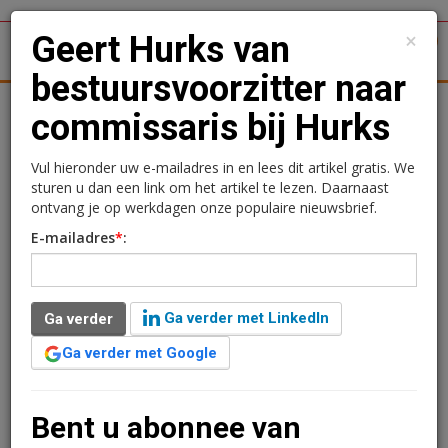
×
Geert Hurks van
1
Toggl
bestuursvoorzitter naar
tergronden
Woningmarkt
Kantoren
Retail
Logistiek
commissaris bij Hurks
Geert Hurks van
Vul hieronder uw e-mailadres in en lees dit artikel gratis. We
sturen u dan een link om het artikel te lezen. Daarnaast
bestuursvoorzitter naar
ontvang je op werkdagen onze populaire nieuwsbrief.
E-mailadres
*
:
commissaris bij Hurks
7 december 2015 om 11:53
1 minuut leestijd
Ga verder met LinkedIn
Ga verder
Ga verder met Google
Bouwer Hurks benoemde afgeopen week drie nieuwe
commissarissen. Geert Hurks (51), Gianne Hurks (53) en
Louis Deterink (66) traden toe als commissaris. Geert
Bent u abonnee van
Hurks was van 2000 tot dit najaar voorzitter Raad van