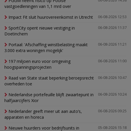
PGGM neemt risico op Poolse
06-08-2026 14:38
vastgoedleningen van 1,1 mrd over
Impact Fit sluit huurovereenkomst in Utrecht
06-08-2026 12:53
SportCity opent nieuwe vestiging in
06-08-2026 11:37
Doetinchem
Portaal: 'Afschaffing winstbelasting maakt
06-08-2026 11:21
3.000 extra woningen mogelijk'
197 miljoen euro voor omgeving
06-08-2026 11:00
hoogspanningsprojecten
Raad van State staat beperking beroepsrecht
06-08-2026 10:47
overheden toe
Nederlandse portefeuille blijft zwaartepunt in
06-08-2026 10:24
halfjaarcijfers Xior
Nederlander geeft meer uit aan auto’s,
06-08-2026 09:25
apparaten en horeca
Nieuwe huurders voor bedrijfsunits in
05-08-2026 15:18