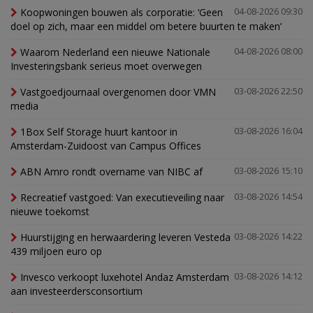
Koopwoningen bouwen als corporatie: ‘Geen
04-08-2026 09:30
doel op zich, maar een middel om betere buurten te maken’
Waarom Nederland een nieuwe Nationale
04-08-2026 08:00
Investeringsbank serieus moet overwegen
Vastgoedjournaal overgenomen door VMN
03-08-2026 22:50
media
1Box Self Storage huurt kantoor in
03-08-2026 16:04
Amsterdam-Zuidoost van Campus Offices
ABN Amro rondt overname van NIBC af
03-08-2026 15:10
Recreatief vastgoed: Van executieveiling naar
03-08-2026 14:54
nieuwe toekomst
Huurstijging en herwaardering leveren Vesteda
03-08-2026 14:22
439 miljoen euro op
Invesco verkoopt luxehotel Andaz Amsterdam
03-08-2026 14:12
aan investeerdersconsortium