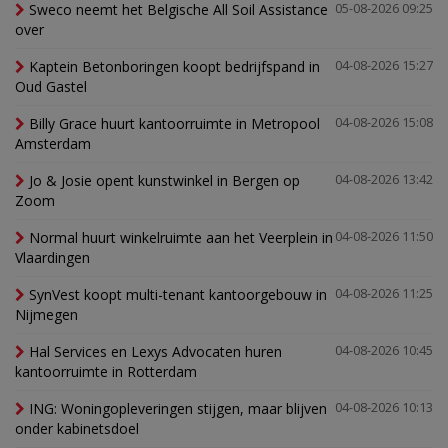
Sweco neemt het Belgische All Soil Assistance
05-08-2026 09:25
over
Kaptein Betonboringen koopt bedrijfspand in
04-08-2026 15:27
Oud Gastel
Billy Grace huurt kantoorruimte in Metropool
04-08-2026 15:08
Amsterdam
Jo & Josie opent kunstwinkel in Bergen op
04-08-2026 13:42
Zoom
Normal huurt winkelruimte aan het Veerplein in
04-08-2026 11:50
Vlaardingen
SynVest koopt multi-tenant kantoorgebouw in
04-08-2026 11:25
Nijmegen
Hal Services en Lexys Advocaten huren
04-08-2026 10:45
kantoorruimte in Rotterdam
ING: Woningopleveringen stijgen, maar blijven
04-08-2026 10:13
onder kabinetsdoel