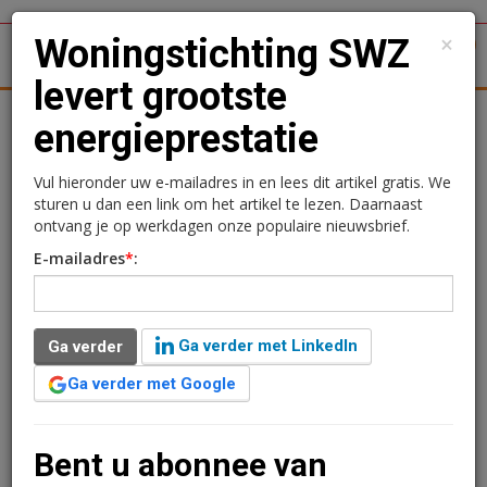
×
Woningstichting SWZ
1
Toggl
levert grootste
tergronden
Woningmarkt
Kantoren
Retail
Logistiek
energieprestatie
Woningstichting SWZ
Vul hieronder uw e-mailadres in en lees dit artikel gratis. We
sturen u dan een link om het artikel te lezen. Daarnaast
levert grootste
ontvang je op werkdagen onze populaire nieuwsbrief.
E-mailadres
*
:
energieprestatie
27 november 2015 om 10:29
1 minuut leestijd
Ga verder met LinkedIn
Ga verder
Ga verder met Google
Woningstichting SWZ uit Zwolle heeft 25 november
jongstleden de Stookjerijk-Trofee 2014 ontvangen
voor de beste corporatie die de grootste
Bent u abonnee van
energieprestatie heeft geleverd.