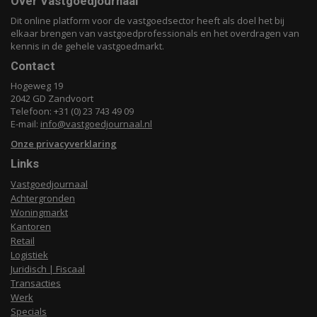
Over Vastgoedjournaal
Dit online platform voor de vastgoedsector heeft als doel het bij
elkaar brengen van vastgoedprofessionals en het overdragen van
kennis in de gehele vastgoedmarkt.
Contact
Hogeweg 19
2042 GD Zandvoort
Telefoon: +31 (0) 23 743 49 09
E-mail:
info@vastgoedjournaal.nl
Onze privacyverklaring
Links
Vastgoedjournaal
Achtergronden
Woningmarkt
Kantoren
Retail
Logistiek
Juridisch | Fiscaal
Transacties
Werk
Specials