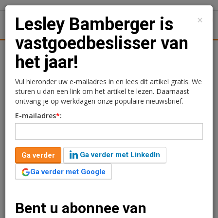
×
Lesley Bamberger is
1
Toggl
vastgoedbeslisser van
tiek
Juridisch | Fiscaal
Transacties
Werk
Specials
het jaar!
Lesley Bamberger is
Vul hieronder uw e-mailadres in en lees dit artikel gratis. We
sturen u dan een link om het artikel te lezen. Daarnaast
vastgoedbeslisser van het
ontvang je op werkdagen onze populaire nieuwsbrief.
E-mailadres
*
:
jaar!
John Kerkhoven
6 januari 2016 om 06:10
Ga verder met LinkedIn
Ga verder
11 jaar geleden aangepast
10 minuten leestijd
Ga verder met Google
De definitieve rangorde van de Top 100 van de
grootste vastgoedbeslissers is bekend. Won vorig jaar
voor het eerst een politicus (Stef Blok), dit jaar is Lesley
Bent u abonnee van
Bamberger, directeur van Kroonenberg Groep, de