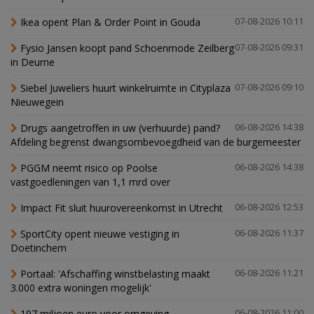
Ikea opent Plan & Order Point in Gouda
07-08-2026 10:11
Fysio Jansen koopt pand Schoenmode Zeilberg
07-08-2026 09:31
in Deurne
Siebel Juweliers huurt winkelruimte in Cityplaza
07-08-2026 09:10
Nieuwegein
Drugs aangetroffen in uw (verhuurde) pand?
06-08-2026 14:38
Afdeling begrenst dwangsombevoegdheid van de burgemeester
PGGM neemt risico op Poolse
06-08-2026 14:38
vastgoedleningen van 1,1 mrd over
Impact Fit sluit huurovereenkomst in Utrecht
06-08-2026 12:53
SportCity opent nieuwe vestiging in
06-08-2026 11:37
Doetinchem
Portaal: 'Afschaffing winstbelasting maakt
06-08-2026 11:21
3.000 extra woningen mogelijk'
197 miljoen euro voor omgeving
06-08-2026 11:00