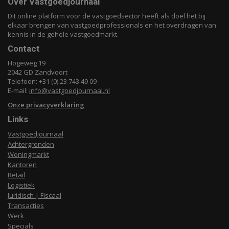
Over Vastgoedjournaal
Dit online platform voor de vastgoedsector heeft als doel het bij
elkaar brengen van vastgoedprofessionals en het overdragen van
kennis in de gehele vastgoedmarkt.
Contact
Hogeweg 19
2042 GD Zandvoort
Telefoon: +31 (0) 23 743 49 09
E-mail:
info@vastgoedjournaal.nl
Onze privacyverklaring
Links
Vastgoedjournaal
Achtergronden
Woningmarkt
Kantoren
Retail
Logistiek
Juridisch | Fiscaal
Transacties
Werk
Specials