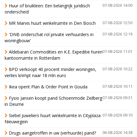
Huur of bruikleen: Een belangrijk juridisch
07-08-2026 14:00
onderscheid
MR Marvis huurt winkelruimte in Den Bosch
07-08-2026 12:50
'DNB onderschat rol private verhuurders in
07-08-2026 12:19
woningbouw'
Aldebaran Commodities en K.E. Expeditie huren
07-08-2026 11:01
kantoorruimte in Rotterdam
BPD verkoopt 40 procent minder woningen,
07-08-2026 10:22
verlies krimpt naar 18 mln euro
Ikea opent Plan & Order Point in Gouda
07-08-2026 10:11
Fysio Jansen koopt pand Schoenmode Zeilberg
07-08-2026 09:31
in Deurne
Siebel Juweliers huurt winkelruimte in Cityplaza
07-08-2026 09:10
Nieuwegein
Drugs aangetroffen in uw (verhuurde) pand?
06-08-2026 14:38