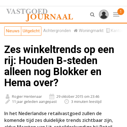
1
Toggl
Achtergronden
Woningmarkt
Kantore
Nieuws
Uitgelicht
Zes winkeltrends op een
rij: Houden B-steden
alleen nog Blokker en
Hema over?
Rogier Hentenaar
29 oktober 2015 om 23:46
11 jaar geleden aangepast
3 minuten leestijd
In het Nederlandse retailvastgoed zullen de
komende tijd zes duidelijke trends zichtbaar zijn,