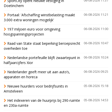
SportCity opent nieuwe vestiging in
06-08-2026 11:37
Doetinchem
Portaal: 'Afschaffing winstbelasting maakt
06-08-2026 11:21
3.000 extra woningen mogelijk'
197 miljoen euro voor omgeving
06-08-2026 11:00
hoogspanningsprojecten
Raad van State staat beperking beroepsrecht
06-08-2026 10:47
overheden toe
Nederlandse portefeuille blijft zwaartepunt in
06-08-2026 10:24
halfjaarcijfers Xior
Nederlander geeft meer uit aan auto’s,
06-08-2026 09:25
apparaten en horeca
Nieuwe huurders voor bedrijfsunits in
05-08-2026 15:18
Amstelveen
Het indexeren van de huurprijs bij 290-ruimte
05-08-2026 14:53
en 230a-ruimte